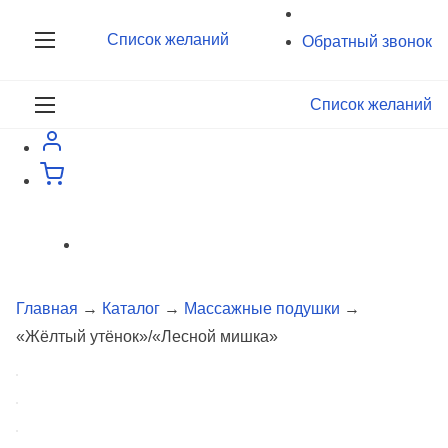
П
Список желаний
е
Обратный звонок
р
е
Список желаний
й
т
и
к
с
о
д
Главная
→
Каталог
→
Массажные подушки
→
е
«Жёлтый утёнок»/«Лесной мишка»
р
ж
и
м