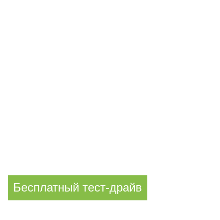
и получите вкусный кофе. Без
обязательств к покупке!
Условия:
Запись через форму ниже или по телефону;
Акция действует для первой 1000 гостей
Бесплатный тест-драйв