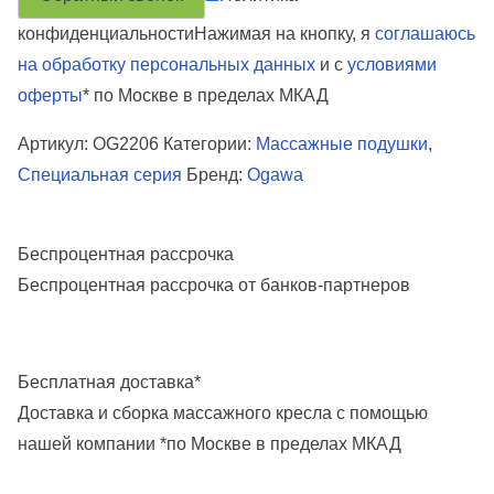
р
конфиденциальности
Нажимая на кнопку, я
соглашаюсь
а
на обработку персональных данных
и с
условиями
М
оферты
* по Москве в пределах МКАД
а
Артикул:
OG2206
Категории:
Массажные подушки
,
с
Специальная серия
Бренд:
Ogawa
с
а
ж
Беспроцентная рассрочка
н
Беспроцентная рассрочка от банков-партнеров
а
я
п
Бесплатная доставка
*
о
Доставка и сборка массажного кресла с помощью
д
нашей компании
*по Москве в пределах МКАД
у
ш