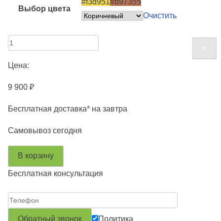
#f3d951
#b97355
Выбор цвета
Очистить
К
×
×
×
×
×
о
Цена:
л
и
9 900
₽
ч
Бесплатная доставка
*
на завтра
е
с
Самовывоз
сегодня
т
в
В корзину
о
Бесплатная консультация
т
о
в
Политика
а