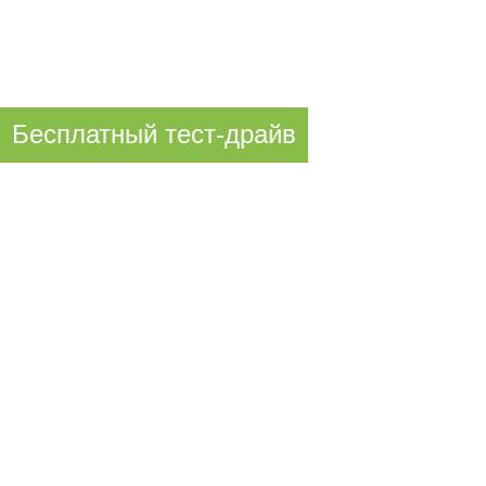
Запись через форму ниже или по телефону;
Акция действует для первой 1000 гостей
Бесплатный тест-драйв
Протестируйте бесплатно
массажные кресла
в фирменном бутике
OGAWA в ТЦ «Афимолл»