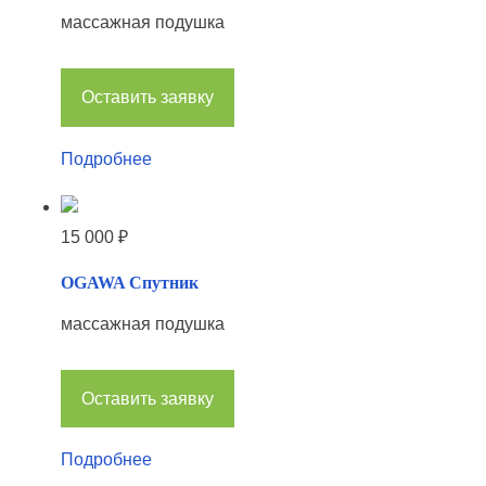
массажная подушка
/
«
Л
Оставить заявку
е
с
Подробнее
н
о
15 000
₽
й
м
OGAWA Спутник
и
массажная подушка
ш
к
а
Оставить заявку
»
Подробнее