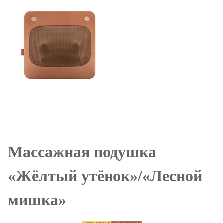
о
м
у
Массажная подушка
«Жёлтый утёнок»/«Лесной
мишка»