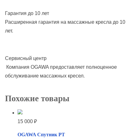
к
Гарантия до 10 лет
а
Расширенная гарантия на массажные кресла до 10
«
лет.
Ж
ё
л
Сервисный центр
т
Компания OGAWA предоставляет полноценное
ы
обслуживание массажных кресел.
й
у
т
Похожие товары
ё
н
15 000
₽
о
к
OGAWA Спутник РТ
»