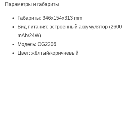
Параметры и габариты
Габариты: 346х154х313 mm
Вид питания: встроенный аккумулятор (2600
mAh/24W)
Модель: OG2206
Цвет: жёлтый/коричневый
Протестируйте бесплатно
массажные кресла
в фирменном бутике OGAWA в ТЦ «Афимолл»
и получите вкусный кофе. Без обязательств к покупке!
Условия: