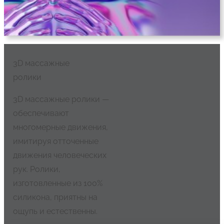
3D массажные
ролики
3D массажные ролики —
обеспечивают
многомерные движения,
имитируя отточенные
движения человеческих
рук. Ролики,
изготовленные из 100%
силикона, приятны на
ощупь и естественны.