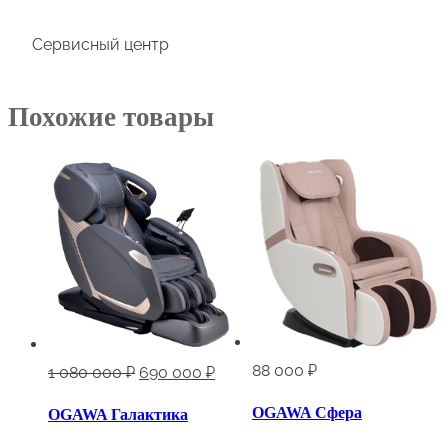
Сервисный центр
Похожие товары
88 000
₽
Первоначальная
Текущая
1 080 000
₽
690 000
₽
цена
цена:
OGAWA Сфера
OGAWA Галактика
составляла
690