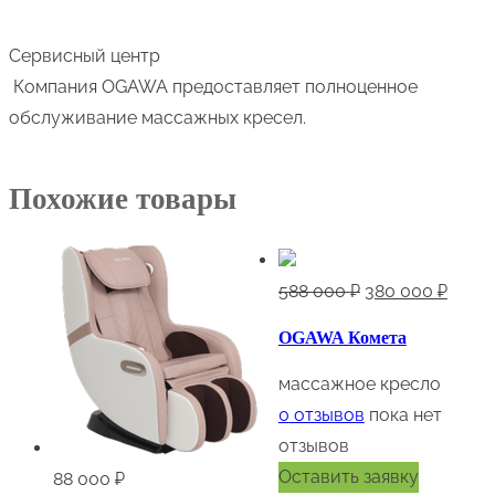
Сервисный центр
Компания OGAWA предоставляет полноценное
обслуживание массажных кресел.
Похожие товары
Первоначальна
Теку
588 000
₽
380 000
₽
цена
цена:
OGAWA Комета
составляла
380
588
000 ₽
массажное кресло
000 ₽.
0
отзывов
пока нет
отзывов
Оставить заявку
88 000
₽