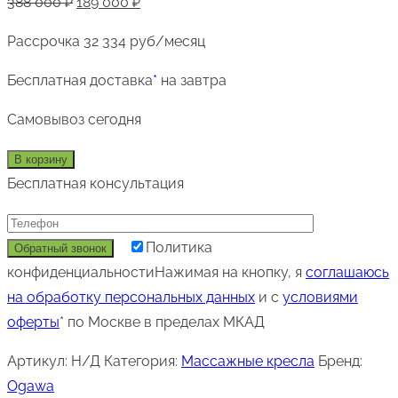
Первоначальная
Текущая
388 000
₽
189 000
₽
OGAWA
цена
цена:
Рассрочка
32 334 руб/месяц
Венера
составляла
189
388
000 ₽.
Бесплатная доставка
*
на завтра
000 ₽.
Самовывоз
сегодня
В корзину
Бесплатная консультация
Политика
конфиденциальности
Нажимая на кнопку, я
соглашаюсь
на обработку персональных данных
и с
условиями
оферты
* по Москве в пределах МКАД
Артикул:
Н/Д
Категория:
Массажные кресла
Бренд:
Ogawa