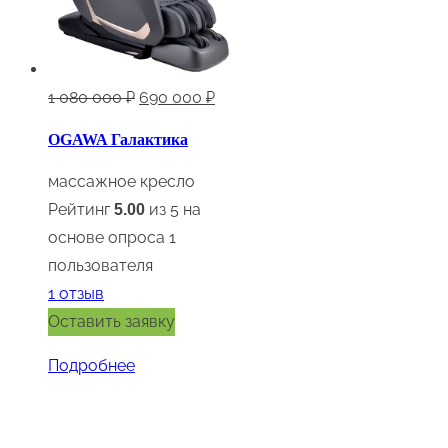
Первоначальная
Текущая
1 080 000
₽
690 000
₽
цена
цена:
OGAWA Галактика
составляла
690
1
000 ₽.
массажное кресло
080
Рейтинг
из 5 на
5.00
000 ₽.
основе опроса
1
пользователя
1
отзыв
Оставить заявку
Подробнее