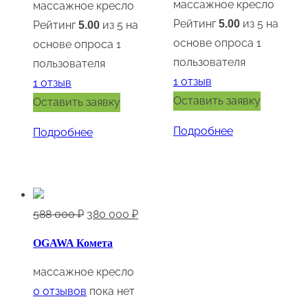
массажное кресло
1
000 ₽.
массажное кресло
Рейтинг
из 5 на
080
5.00
Рейтинг
из 5 на
5.00
основе опроса
1
000 ₽.
основе опроса
1
пользователя
пользователя
1
отзыв
1
отзыв
Оставить заявку
Оставить заявку
Подробнее
Подробнее
Первоначальная
Текущая
588 000
₽
380 000
₽
цена
цена:
OGAWA Комета
составляла
380
588
000 ₽.
массажное кресло
000 ₽.
0
отзывов
пока нет