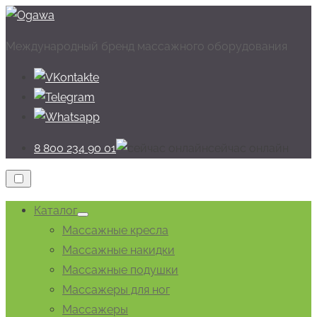
Перейти
к
Международный бренд массажного оборудования
содержимому
8 800 234 90 01
cейчас онлайн
Каталог
Показывать
Массажные кресла
подменю
Массажные накидки
Массажные подушки
Массажеры для ног
Массажеры