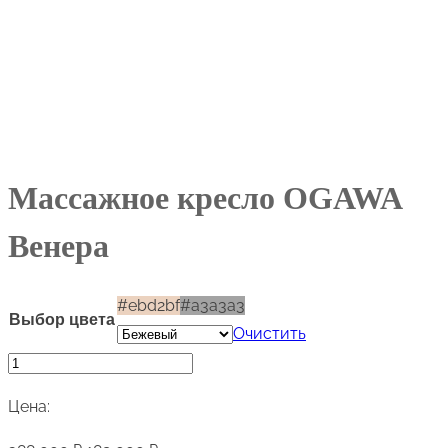
Массажное кресло OGAWA
Венера
#ebd2bf
#a3a3a3
Выбор цвета
Очистить
Количество
товара
Цена:
Массажное
кресло