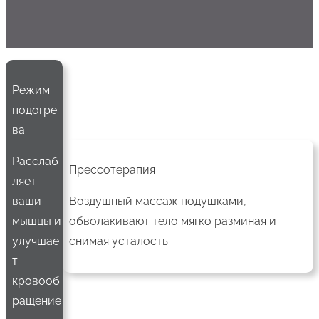
Режим
подогре
ва
Расслаб
Прессотерапия
ляет
ваши
Воздушный массаж подушками,
мышцы и
обволакивают тело мягко разминая и
улучшае
снимая усталость.
т
кровооб
ращение