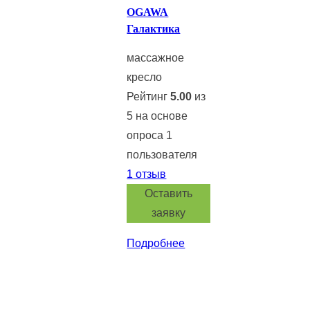
цена:
составляла
OGAWA
690
1
Галактика
000 ₽.
080
массажное
000 ₽.
кресло
Рейтинг
5.00
из
5 на основе
опроса
1
пользователя
1
отзыв
Оставить
заявку
Подробнее