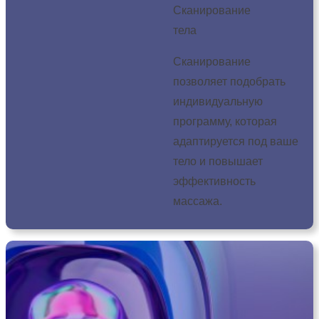
Сканирование
тела
Сканирование
позволяет подобрать
индивидуальную
программу, которая
адаптируется под ваше
тело и повышает
эффективность
массажа.