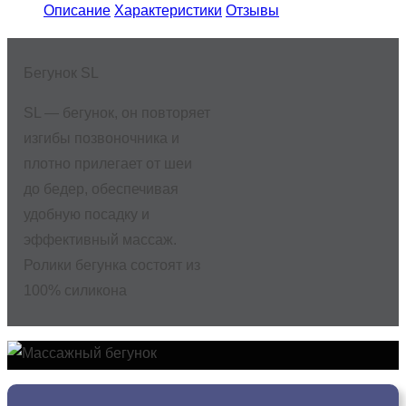
Описание
Характеристики
Отзывы
Бегунок SL
SL — бегунок, он повторяет
изгибы позвоночника и
плотно прилегает от шеи
до бедер, обеспечивая
удобную посадку и
эффективный массаж.
Ролики бегунка состоят из
100% силикона