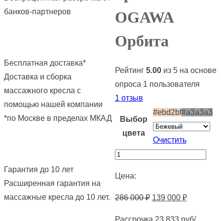
банков-партнеров
OGAWA
Орбита
Бесплатная доставка
*
Рейтинг
5.00
из 5 на основе
Доставка и сборка
опроса
1
пользователя
массажного кресла с
1
отзыв
помощью нашей компании
#ebd2bf
#a3a3a3
*по Москве в пределах МКАД
Выбор
цвета
Очистить
Количество
товара
Гарантия до 10 лет
Цена:
Массажное
Расширенная гарантия на
кресло
Первоначальная
Текущая
массажные кресла до 10 лет.
286 000
₽
139 000
₽
OGAWA
цена
цена:
Рассрочка
23 833 руб/