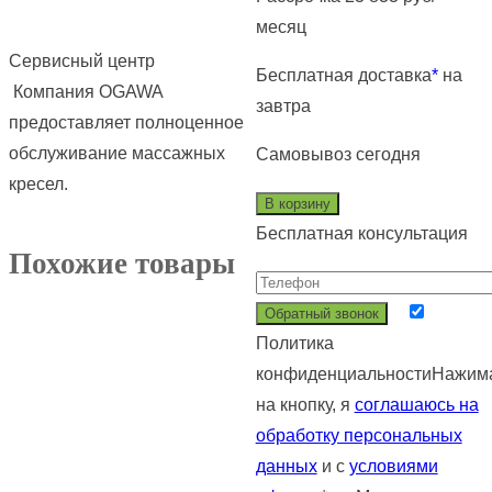
Орбита
составляла
139
месяц
286
000 ₽.
Сервисный центр
000 ₽.
Бесплатная доставка
*
на
Компания OGAWA
завтра
предоставляет полноценное
обслуживание массажных
Самовывоз
сегодня
кресел.
В корзину
Бесплатная консультация
Похожие товары
Политика
конфиденциальности
Нажим
на кнопку, я
соглашаюсь на
обработку персональных
данных
и с
условиями