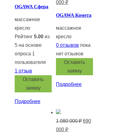
Текущая
цена
000
₽
OGAWA Сфера
цена:
составляла
OGAWA Комета
380
588
массажное
000 ₽.
000 ₽.
кресло
массажное
Рейтинг
5.00
из
кресло
5 на основе
0
отзывов
пока
опроса
1
нет отзывов
пользователя
Оставить
1
отзыв
заявку
Оставить
Подробнее
заявку
Подробнее
Первоначальная
1 080 000
₽
690
Текущая
цена
000
₽