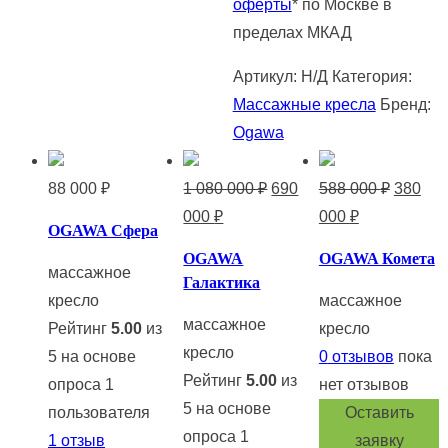
оферты
* по Москве в
пределах МКАД
Артикул:
Н/Д
Категория:
Массажные кресла
Бренд:
Ogawa
Первоначальная
Первон
88 000
₽
1 080 000
₽
690
588 000
₽
380
Текущая
цена
Текущая
цена
000
₽
000
₽
OGAWA Сфера
цена:
составляла
цена:
состав
OGAWA
OGAWA Комета
690
1
380
588
массажное
Галактика
000 ₽.
080
000 ₽.
000 ₽.
кресло
массажное
массажное
000 ₽.
Рейтинг
5.00
из
кресло
кресло
5 на основе
0
отзывов
пока
Рейтинг
5.00
из
опроса
1
нет отзывов
5 на основе
пользователя
Оставить
опроса
1
1
отзыв
заявку