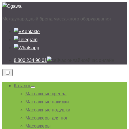
Перейти
к
Международный бренд массажного оборудования
содержимому
8 800 234 90 01
cейчас онлайн
Каталог
Показывать
Массажные кресла
подменю
Массажные накидки
Массажные подушки
Массажеры для ног
Массажеры