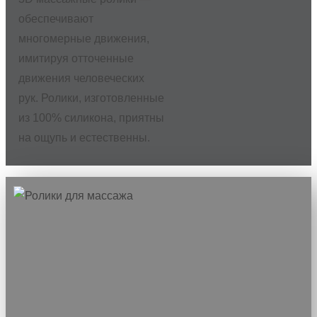
обеспечивают
многомерные движения,
имитируя отточенные
движения человеческих
рук. Ролики, изготовленные
из 100% силикона, приятны
на ощупь и естественны.