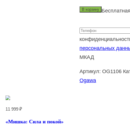
Заряд
В корзину
Бесплатная
бодрости»
конфиденциальност
персональных данн
МКАД
Артикул:
OG1106
Ка
Ogawa
11 999
₽
«Мишка: Сила и покой»