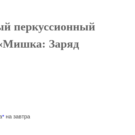
й перкуссионный
 «Мишка: Заряд
а
*
на завтра