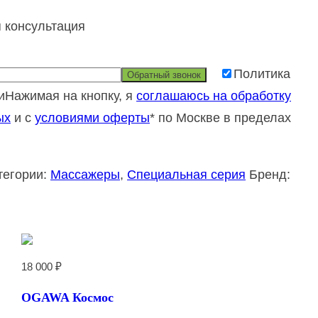
 консультация
Политика
и
Нажимая на кнопку, я
соглашаюсь на обработку
ых
и с
условиями оферты
* по Москве в пределах
тегории:
Массажеры
,
Специальная серия
Бренд:
18 000
₽
OGAWA Космос