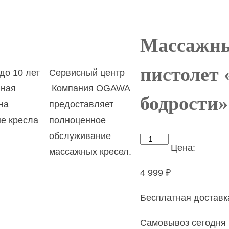
Массажны
пистолет
до 10 лет
Сервисный центр
ная
Компания OGAWA
бодрости»
на
предоставляет
е кресла
полноценное
.
обслуживание
Количество
Цена:
массажных кресел.
товара
Массажный
4 999
₽
перкуссионный
Бесплатная доставк
пистолет
«Мишка:
Самовывоз
сегодня