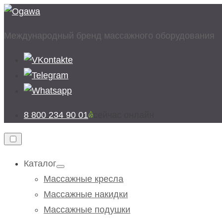
Перейти
к
Международный бренд массажного оборудования
содержимому
8 800 234 90 01
cейчас онлайн
Каталог
Показывать
подменю
Массажные кресла
Массажные накидки
Массажные подушки