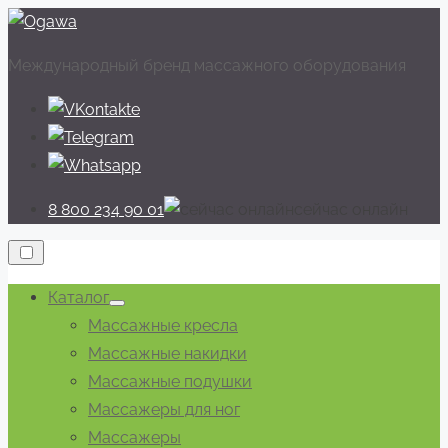
Перейти
к
Международный бренд массажного оборудования
содержимому
8 800 234 90 01
cейчас онлайн
Каталог
Показывать
Массажные кресла
подменю
Массажные накидки
Массажные подушки
Массажеры для ног
Массажеры