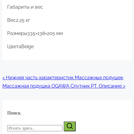
Габариты и вес
Вес
2,25 кг
Размеры
335×138×205 мм
Цвета
Beige
Навигация
<
Нижняя часть характеристик Массажных подушек
Массажная подушка OGAWA Спутник РТ. Описание
>
по
записям
Поиск
Искать
здесь...