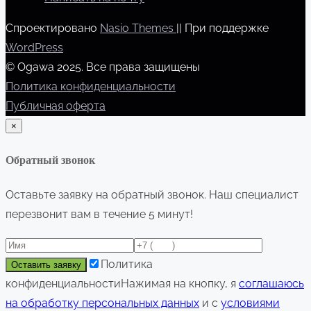
Спроектировано
Nasio Themes
||
При поддержке
WordPress
© Ogawa 2025. Все права защищены
Политика конфиденциальности
Публичная оферта
×
Обратный звонок
Оставьте заявку на обратный звонок. Наш специалист
перезвонит вам в течение 5 минут!
Политика
конфиденциальности
Нажимая на кнопку, я
соглашаюсь
на обработку персональных данных
и с
условиями