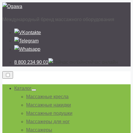
Перейти
к
Международный бренд массажного оборудования
содержимому
8 800 234 90 01
cейчас онлайн
Каталог
Показывать
Массажные кресла
подменю
Массажные накидки
Массажные подушки
Массажеры для ног
Массажеры