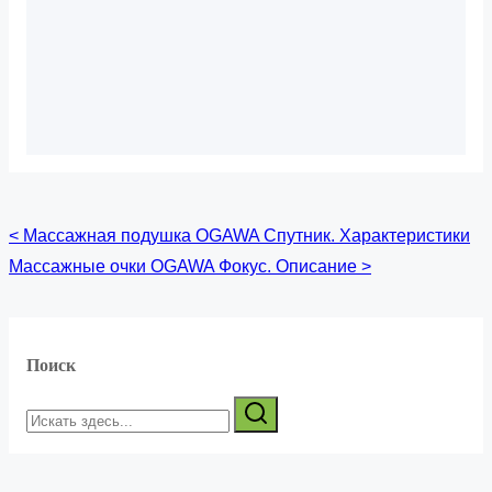
Навигация
<
Массажная подушка OGAWA Спутник. Характеристики
Массажные очки OGAWA Фокус. Описание
>
по
записям
Поиск
Искать
здесь...