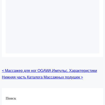
Навигация
<
Массажер для ног OGAWA Импульс. Характеристики
Нижняя часть Каталога Массажных подушек
>
по
записям
Поиск