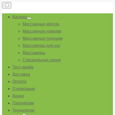
Перейти
к
Каталог
содержимому
Показывать
Массажные кресла
подменю
Массажные накидки
Массажные подушки
Массажеры для ног
Массажеры
Специальная серия
Тест-драйв
Доставка
Оплата
О компании
Акции
Партнёрам
Технологии